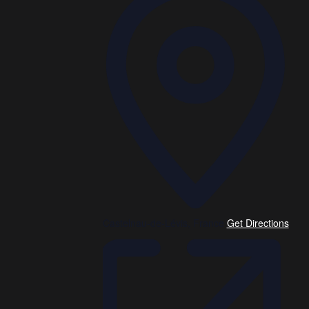
Castelnau-de-Lévis
,
France
Get Directions