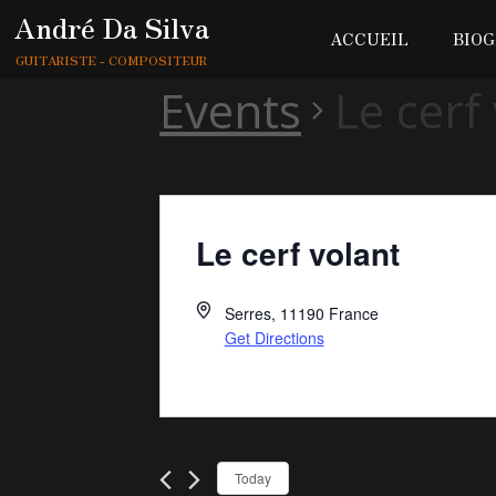
André Da Silva
ACCUEIL
BIOG
GUITARISTE - COMPOSITEUR
Events
Le cerf
Le cerf volant
Serres
,
11190
France
Get Directions
Today