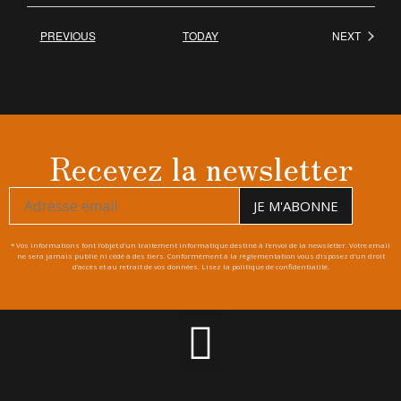
EVENTS
EVENT
PREVIOUS
TODAY
NEXT
Recevez la newsletter
* Vos informations font l’objet d’un traitement informatique destiné à l’envoi de la newsletter. Votre email
ne sera jamais publié ni cédé à des tiers. Conformément à la règlementation vous disposez d’un droit
d’accès et au retrait de vos données. Lisez la politique de confidentialité.